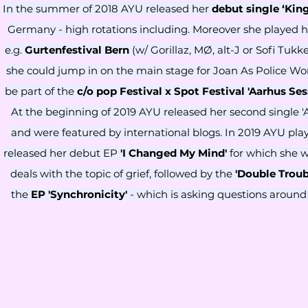
In the summer of 2018 AYU released her
debut single ‘Kin
Germany - high rotations including. Moreover she played 
e.g.
Gurtenfestival Bern
(w/ Gorillaz, MØ, alt-J or Sofi Tukke
she could jump in on the main stage for Joan As Police W
be part of the
c/o pop Festival
x Spot Festival 'Aarhus Ses
At the beginning of 2019 AYU released her second single '
and were featured by international blogs. In 2019 AYU pla
released her debut EP
'I Changed My Mind'
for which she w
deals with the topic of grief, followed by the
'Double Troub
the
EP 'Synchronicity'
- which is asking questions around