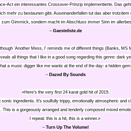
nce-Act ein interessantes Crossover-Prinzip implementierte. Das geh
h mehr zu bestaunen gibt. Auseinanderfallen tut das aber trotzdem n
 zum Gimmick, sondern macht im Abschluss immer Sinn im allerbes
–
Gaesteliste.de
p...Although 'Another Mess, I' reminds me of different things (Banks,
veals all things that I like in a good song regarding this genre: dark y
 is what a music digger like me wants at the end of the day: a hidden g
–
Dazed By Sounds
«Here’s the very first 24 karat gold hit of 2019.
ght sonic ingredients. It’s soulfully trippy, emotionally atmospheric 
 This is a gorgeously arranged and tenderly composed mixed emotion
I repeat: this is a hit, this is a winner.»
–
Turn Up The Volume!