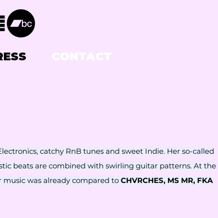
RESS
CONTACT
lectronics, catchy RnB tunes and sweet Indie. Her so-called
tic beats are combined with swirling guitar patterns. At the
 Her music was already compared to
CHVRCHES
,
MS MR,
FKA