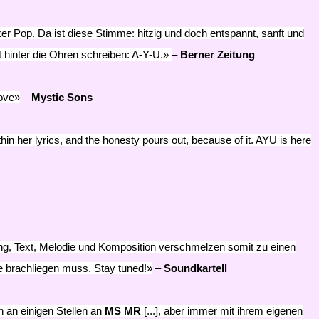
exer Pop. Da ist diese Stimme: hitzig und doch entspannt, sanft und
t hinter die Ohren schreiben: A-Y-U.»
–
Berner Zeitung
oove»
–
Mystic Sons
in her lyrics, and the honesty pours out, because of it. AYU is here
ng, Text, Melodie und Komposition verschmelzen somit zu einen
e brachliegen muss. Stay tuned!
»
–
Soundkartell
 an einigen Stellen an
MS MR
[...], aber immer mit ihrem eigenen