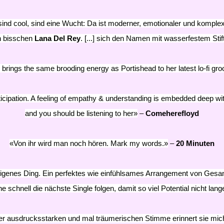
t, sind cool, sind eine Wucht: Da ist moderner, emotionaler und kompl
in bisschen
Lana Del Rey
. [...] sich den Namen mit wasserfestem Stif
rings the same brooding energy as Portishead to her latest lo-fi gr
cipation. A feeling of empathy & understanding is embedded deep with
and you should be listening to her»
–
Comeherefloyd
«Von ihr wird man noch hören. Mark my words.»
–
20 Minuten
 eigenes Ding. Ein perfektes wie einfühlsames Arrangement von Gesa
chnell die nächste Single folgen, damit so viel Potential nicht lang
rer ausdrucksstarken und mal träumerischen Stimme erinnert sie mich