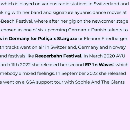
d which is played on various radio stations in Switzerland and
triking with her band and signature ayuanic dance moves at
L-Beach Festival, where after her gig on the newcomer stage
 chosen as one of six upcoming German + Danish talents to
 in Germany for Poliça x Stargaze
or Eleanor Friedberger.
Both tracks went on air in Switzerland, Germany and Norway
and festivals like
Reeperbahn Festival.
In March 2020 AYU
arch 11th 2022 she released her second
EP 'In Waves'
which
somebody x mixed feelings. In September 2022 she released
he went on a GSA support tour with Sophie And The Giants.