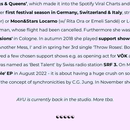
gs & Queens’
, which made it into the Spotify Viral Charts an
her
first festival season in Germany, Switzerland & Italy
, s
r) or
Moon&Stars Locarno
(w/ Rita Ora or Emeli Sandé) or 
oman, whose flight had been cancelled. Furthermore she was
sions'
in Cologne. In autumn 2018 she played
support shows
Another Mess, I' and in spring her 3rd single 'Throw Roses'. 
yed a few chosen support shows e.g. as opening act for
VÖK
as named as 'Best Talent' by Swiss radio station
SRF 3.
On M
le' EP
i
n August 2022 - it is about having a huge crush on 
 the concept of synchronicities by C.G. Jung. In November s
AYU is currently back in the studio. More tba.
☯☯☯☯☯