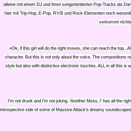
alleine mit einem DJ und ihren songorientierten Pop-Tracks als Da
hier mit Trip-Hop, E-Pop, R'n'B und Rock-Elementen noch wesentlic
verkommt nichts
​«Ok, if this girl will do the right moves, she can reach the to
character. But this is not only about the voice. The compositions re
style but also with distinctive electronic touches. ALL in all this
I’m not drunk and I’m not joking. ‘Another Mess, I‘ has all the ri
introspective side of some of Massive Attack‘s dreamy soundscapes.