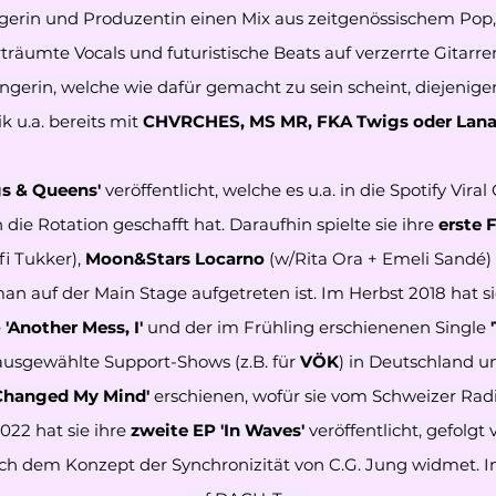
Sängerin und Produzentin einen Mix aus zeitgenössischem Pop
träumte Vocals und futuristische Beats auf verzerrte Gitar
ängerin, welche wie dafür gemacht zu sein scheint, diejenige
k u.a. bereits mit
CHVRCHES, MS MR, FKA Twigs oder Lana
s & Queens'
veröffentlicht, welche es u.a. in die Spotify Vi
 die Rotation geschafft hat. Daraufhin spielte sie ihre
erste 
fi Tukker),
Moon&Stars Locarno
(w/Rita Ora + Emeli Sandé) 
n auf der Main Stage aufgetreten ist. Im Herbst 2018 hat s
e
'Another Mess, I'
und der im Frühling erschienenen Single
 ausgewählte Support-Shows (z.B. für
VÖK
) in Deutschland un
 Changed My Mind'
erschienen, wofür sie vom Schweizer Ra
022 hat sie ihre
zweite EP 'In Waves'
veröffentlicht, gefolgt
ich dem Konzept der Synchronizität von C.G. Jung widmet. I