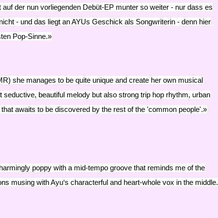
t auf der nun vorliegenden Debüt-EP munter so weiter - nur dass es
icht - und das liegt an AYUs Geschick als Songwriterin - denn hier
ten Pop-Sinne.»
 MS MR) she manages to be quite unique and create her own musical
et seductive, beautiful melody but also strong trip hop rhythm, urban
em that awaits to be discovered by the rest of the 'common people'.»
and charmingly poppy with a mid-tempo groove that reminds me of the
s musing with Ayu‘s characterful and heart-whole vox in the middle.