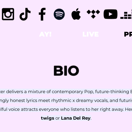
AY!
LIVE
P
BIO
er delivers a mixture of contemporary Pop, future-thinking E
ngly honest lyrics meet rhythmic x dreamy vocals, and futuris
ulful voice attracts everyone who listens to her right away.
twigs
or
Lana Del Rey
.