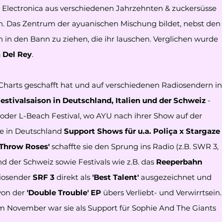
, Electronica aus verschiedenen Jahrzehnten & zuckersüsse
ren. Das Zentrum der ayuanischen Mischung bildet, nebst den
n in den Bann zu ziehen, die ihr lauschen. Verglichen wurde
 Del Rey
.
ral Charts geschafft hat und auf verschiedenen Radiosendern in
Festivalsaison in Deutschland, Italien und der Schweiz
-
oder L-Beach Festival, wo AYU nach ihrer Show auf der
ie in Deutschland
Support Shows für u.a. Poliça x Stargaze
'Throw Roses'
schaffte sie den Sprung ins Radio (z.B. SWR 3,
d der Schweiz sowie Festivals wie z.B. das
Reeperbahn
diosender
SRF 3
direkt als
'Best Talent'
ausgezeichnet und
 von der
'Double Trouble' EP
übers Verliebt- und Verwirrtsein.
m November war sie als Support für Sophie And The Giants