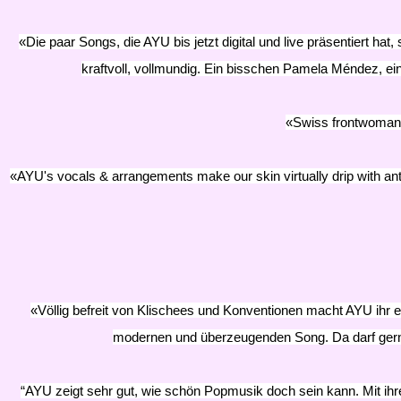
«Die paar Songs, die AYU bis jetzt digital und live präsentiert ha
kraftvoll, vollmundig. Ein bisschen Pamela Méndez, e
«Swiss frontwoman b
«AYU's vocals & arrangements make our skin virtually drip with anti
«Völlig befreit von Klischees und Konventionen macht AYU ihr
modernen und überzeugenden Song. Da darf gerne s
“AYU zeigt sehr gut, wie schön Popmusik doch sein kann. Mit ih