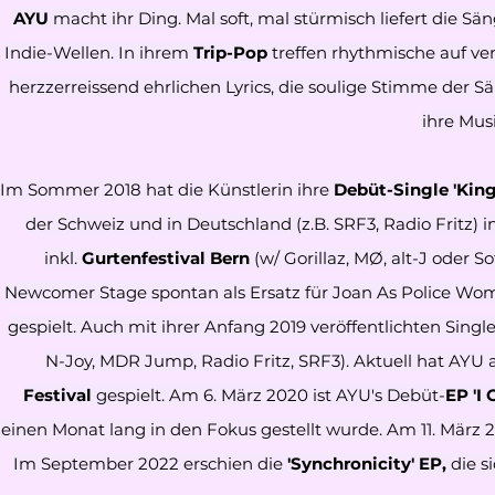
AYU
macht ihr Ding. Mal soft, mal stürmisch liefert die 
Indie-Wellen. In ihrem
Trip-Pop
treffen rhythmische auf ver
herzzerreissend ehrlichen Lyrics, die soulige Stimme der S
ihre Musi
Im Sommer 2018 hat die Künstlerin ihre
Debüt-Single 'King
der Schweiz und in Deutschland (z.B. SRF3, Radio Fritz) in
inkl.
Gurtenfestival Bern
(w/ Gorillaz, MØ, alt-J oder So
Newcomer Stage spontan als Ersatz für Joan As Police Woma
gespielt. Auch mit ihrer Anfang 2019 veröffentlichten Singl
N-Joy, MDR Jump, Radio Fritz, SRF3). Aktuell hat AYU
Festival
gespielt. Am 6. März 2020 ist AYU's Debüt-
EP 'I
einen Monat lang in den Fokus gestellt wurde. Am 11. März 2
Im September 2022 erschien die
'Synchronicity' EP,
die s