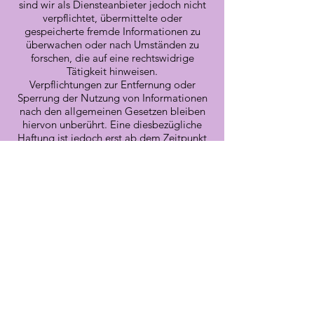
sind wir als Diensteanbieter jedoch nicht
verpflichtet, übermittelte oder
gespeicherte fremde Informationen zu
überwachen oder nach Umständen zu
forschen, die auf eine rechtswidrige
Tätigkeit hinweisen.
Verpflichtungen zur Entfernung oder
Sperrung der Nutzung von Informationen
nach den allgemeinen Gesetzen bleiben
hiervon unberührt. Eine diesbezügliche
Haftung ist jedoch erst ab dem Zeitpunkt
der Kenntnis einer konkreten
Rechtsverletzung möglich. Bei
Bekanntwerden von entsprechenden
Rechtsverletzungen werden wir diese
Inhalte umgehend entfernen.
HAFTUNG FÜR LINKS
Unser Angebot enthält Links zu externen
Websites Dritter, auf deren Inhalte wir
keinen Einfluss haben. Deshalb können wir
für diese fremden Inhalte auch keine
Gewähr übernehmen. Für die Inhalte der
verlinkten Seiten ist stets der jeweilige